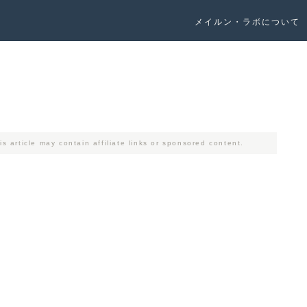
メイルン・ラボについて
ay contain affiliate links or sponsored content.