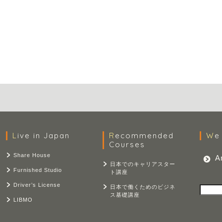
Live in Japan
Recommended
W
Courses
Share House
A
日本でのキャリアスター
Furnished Studio
ト講座
Driver’s License
日本で働くためのビジネ
検索
ス基礎講座
LIBMO