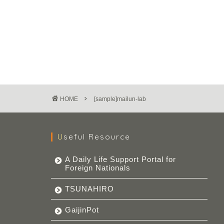
HOME
[sample]mailun-lab
Useful Resource
A Daily Life Support Portal for
Foreign Nationals
TSUNAHIRO
GaijinPot