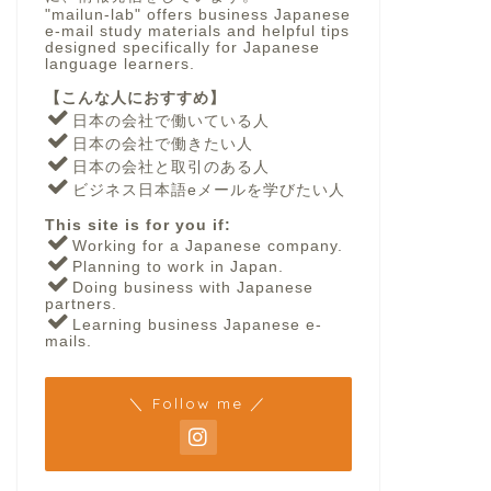
"mailun-lab" offers business Japanese
e-mail study materials and helpful tips
designed specifically for Japanese
language learners.
【こんな人におすすめ】
日本の会社で働いている人
日本の会社で働きたい人
日本の会社と取引のある人
ビジネス日本語eメールを学びたい人
This site is for you if:
Working for a Japanese company.
Planning to work in Japan.
Doing business with Japanese
partners.
Learning business Japanese e-
mails.
＼ Follow me ／