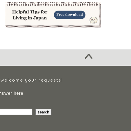
e welcome your requests!
nswer here
search