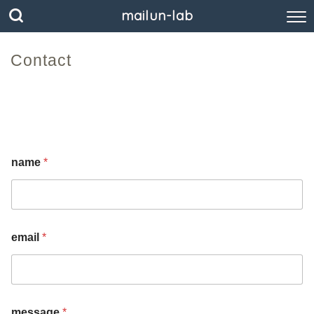
mailun-lab
Contact
name
*
email
*
message
*